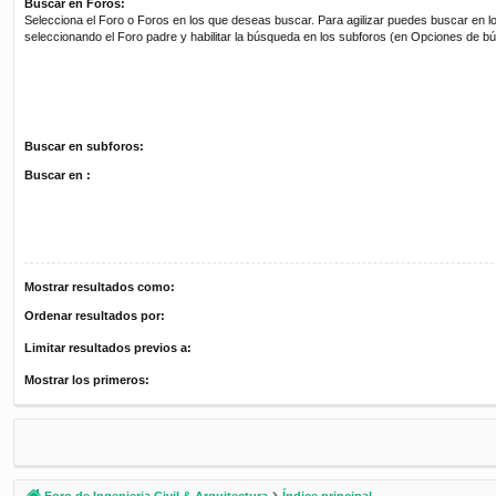
Buscar en Foros:
Selecciona el Foro o Foros en los que deseas buscar. Para agilizar puedes buscar en l
seleccionando el Foro padre y habilitar la búsqueda en los subforos (en Opciones de b
Buscar en subforos:
Buscar en :
Mostrar resultados como:
Ordenar resultados por:
Limitar resultados previos a:
Mostrar los primeros:
Foro de Ingenieria Civil & Arquitectura
Índice principal