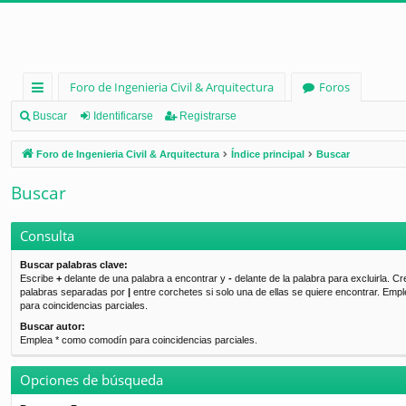
Foro de Ingenieria Civil & Arquitectura
Foros
nl
Buscar
Identificarse
Registrarse
ac
Foro de Ingenieria Civil & Arquitectura
Índice principal
Buscar
es
Buscar
rá
pi
Consulta
d
Buscar palabras clave:
Escribe
+
delante de una palabra a encontrar y
-
delante de la palabra para excluirla. Cr
os
palabras separadas por
|
entre corchetes si solo una de ellas se quiere encontrar. Emp
para coincidencias parciales.
Buscar autor:
Emplea * como comodín para coincidencias parciales.
Opciones de búsqueda