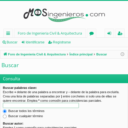
Foro de Ingenieria Civil & Arquitectura
nl
or
de
eg
Buscar
Identificarse
Registrarse
ac
os
nt
ist
Foro de Ingenieria Civil & Arquitectura
Índice principal
Buscar
es
ifi
ra
Buscar
rá
ca
rs
pi
rs
e
Consulta
d
e
Buscar palabras clave:
Escribe
+
delante de una palabra a encontrar y
-
delante de la palabra para excluirla.
os
Crea una lista de palabras separadas por
|
entre corchetes si solo una de ellas se
quiere encontrar. Emplea
*
como comodín para coincidencias parciales.
Buscar todos los términos
Buscar cualquier término
Buscar autor:
Emplea * como comodín para coincidencias parciales.