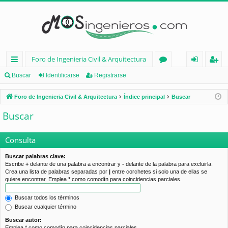
Foro de Ingenieria Civil & Arquitectura
nl
or
de
eg
Buscar
Identificarse
Registrarse
ac
os
nt
ist
Foro de Ingenieria Civil & Arquitectura
Índice principal
Buscar
es
ifi
ra
Buscar
rá
ca
rs
pi
rs
e
Consulta
d
e
Buscar palabras clave:
Escribe
+
delante de una palabra a encontrar y
-
delante de la palabra para excluirla.
os
Crea una lista de palabras separadas por
|
entre corchetes si solo una de ellas se
quiere encontrar. Emplea
*
como comodín para coincidencias parciales.
Buscar todos los términos
Buscar cualquier término
Buscar autor:
Emplea * como comodín para coincidencias parciales.