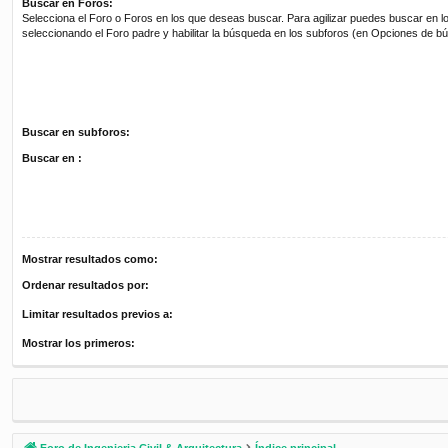
Buscar en Foros:
Selecciona el Foro o Foros en los que deseas buscar. Para agilizar puedes buscar en l
seleccionando el Foro padre y habilitar la búsqueda en los subforos (en Opciones de b
Buscar en subforos:
Buscar en :
Mostrar resultados como:
Ordenar resultados por:
Limitar resultados previos a:
Mostrar los primeros:
Foro de Ingenieria Civil & Arquitectura
Índice principal