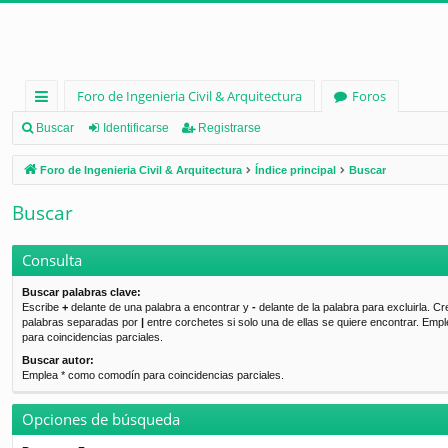
Foro de Ingenieria Civil & Arquitectura
Foros
nl
Buscar
Identificarse
Registrarse
ac
Foro de Ingenieria Civil & Arquitectura
Índice principal
Buscar
es
Buscar
rá
pi
Consulta
d
Buscar palabras clave:
Escribe
+
delante de una palabra a encontrar y
-
delante de la palabra para excluirla. Cr
os
palabras separadas por
|
entre corchetes si solo una de ellas se quiere encontrar. Emp
para coincidencias parciales.
Buscar autor:
Emplea * como comodín para coincidencias parciales.
Opciones de búsqueda