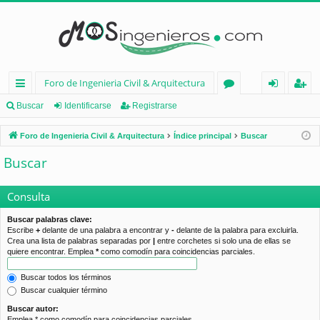
Foro de Ingenieria Civil & Arquitectura
nl
or
de
eg
Buscar
Identificarse
Registrarse
ac
os
nt
ist
Foro de Ingenieria Civil & Arquitectura
Índice principal
Buscar
es
ifi
ra
Buscar
rá
ca
rs
pi
rs
e
Consulta
d
e
Buscar palabras clave:
Escribe
+
delante de una palabra a encontrar y
-
delante de la palabra para excluirla.
os
Crea una lista de palabras separadas por
|
entre corchetes si solo una de ellas se
quiere encontrar. Emplea
*
como comodín para coincidencias parciales.
Buscar todos los términos
Buscar cualquier término
Buscar autor:
Emplea * como comodín para coincidencias parciales.