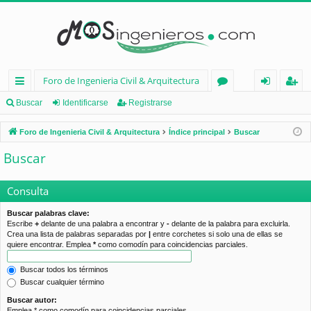
Foro de Ingenieria Civil & Arquitectura
nl
or
de
eg
Buscar
Identificarse
Registrarse
ac
os
nt
ist
Foro de Ingenieria Civil & Arquitectura
Índice principal
Buscar
es
ifi
ra
Buscar
rá
ca
rs
pi
rs
e
Consulta
d
e
Buscar palabras clave:
Escribe
+
delante de una palabra a encontrar y
-
delante de la palabra para excluirla.
os
Crea una lista de palabras separadas por
|
entre corchetes si solo una de ellas se
quiere encontrar. Emplea
*
como comodín para coincidencias parciales.
Buscar todos los términos
Buscar cualquier término
Buscar autor:
Emplea * como comodín para coincidencias parciales.