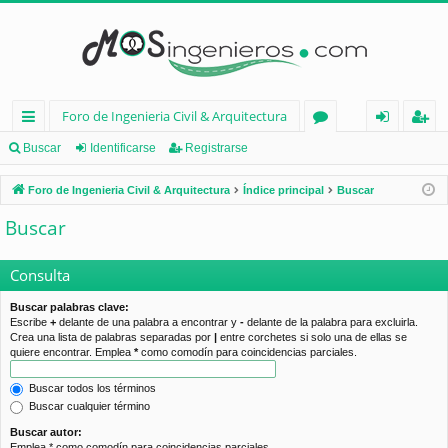
Foro de Ingenieria Civil & Arquitectura
nl
or
de
eg
Buscar
Identificarse
Registrarse
ac
os
nt
ist
Foro de Ingenieria Civil & Arquitectura
Índice principal
Buscar
es
ifi
ra
Buscar
rá
ca
rs
pi
rs
e
Consulta
d
e
Buscar palabras clave:
Escribe
+
delante de una palabra a encontrar y
-
delante de la palabra para excluirla.
os
Crea una lista de palabras separadas por
|
entre corchetes si solo una de ellas se
quiere encontrar. Emplea
*
como comodín para coincidencias parciales.
Buscar todos los términos
Buscar cualquier término
Buscar autor:
Emplea * como comodín para coincidencias parciales.