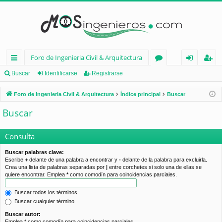
Foro de Ingenieria Civil & Arquitectura
nl
or
de
eg
Buscar
Identificarse
Registrarse
ac
os
nt
ist
Foro de Ingenieria Civil & Arquitectura
Índice principal
Buscar
es
ifi
ra
Buscar
rá
ca
rs
pi
rs
e
Consulta
d
e
Buscar palabras clave:
Escribe
+
delante de una palabra a encontrar y
-
delante de la palabra para excluirla.
os
Crea una lista de palabras separadas por
|
entre corchetes si solo una de ellas se
quiere encontrar. Emplea
*
como comodín para coincidencias parciales.
Buscar todos los términos
Buscar cualquier término
Buscar autor:
Emplea * como comodín para coincidencias parciales.