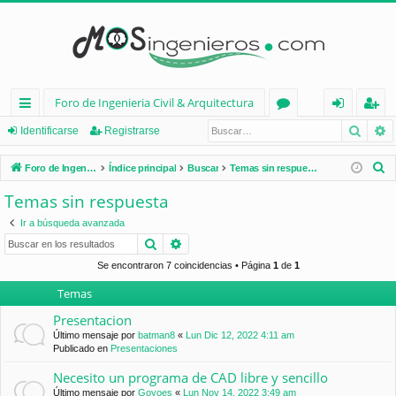
Foro de Ingenieria Civil & Arquitectura
Busca
B
nl
or
de
eg
Identificarse
Registrarse
ac
os
nt
ist
B
Foro de Ingenieria Civil & Arquitectura
Índice principal
Buscar
Temas sin respuesta
es
ifi
ra
u
Temas sin respuesta
s
rá
ca
rs
Ir a búsqueda avanzada
c
pi
rs
e
Buscar
Búsqueda avanzada
a
d
e
r
Se encontraron 7 coincidencias • Página
1
de
1
Temas
os
Presentacion
Último mensaje por
batman8
«
Lun Dic 12, 2022 4:11 am
Publicado en
Presentaciones
Necesito un programa de CAD libre y sencillo
Último mensaje por
Goyoes
«
Lun Nov 14, 2022 3:49 am