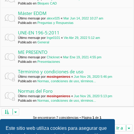
Publicado en
Bloques CAD
Máster EDDM
Último mensaje por
alexx025
«
Mar Jun 14, 2022 10:27 am
Publicado en
Preguntas y Respuestas
UNE-EN 196-5:2011
Último mensaje por
Inge0101
«
Vie Abr 29, 2022 5:12 am
Publicado en
General
ME PRESENTO
Último mensaje por
Chicknet
«
Mar Ene 19, 2021 4:55 pm
Publicado en
Presentaciones
Términino y condiciones de uso
Último mensaje por
mosingenieros
«
Jue Nov 26, 2020 5:46 pm
Publicado en
Normas, condiciones de uso, términos...
Normas del Foro
Último mensaje por
mosingenieros
«
Jue Nov 26, 2020 5:13 pm
Publicado en
Normas, condiciones de uso, términos...
Se encontraron 7 coincidencias • Página
1
de
1
Ir a
Este sitio web utiliza cookies para asegurar que