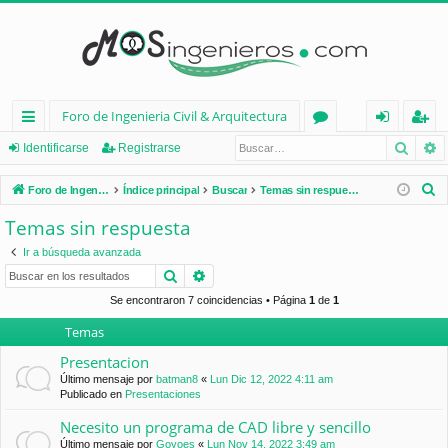
Foro de Ingenieria Civil & Arquitectura
Busca
B
nl
or
de
eg
Identificarse
Registrarse
ac
os
nt
ist
B
Foro de Ingenieria Civil & Arquitectura
Índice principal
Buscar
Temas sin respuesta
es
ifi
ra
u
Temas sin respuesta
s
rá
ca
rs
Ir a búsqueda avanzada
c
pi
rs
e
Buscar
Búsqueda avanzada
a
d
e
r
Se encontraron 7 coincidencias • Página
1
de
1
Temas
os
Presentacion
Último mensaje por
batman8
«
Lun Dic 12, 2022 4:11 am
Publicado en
Presentaciones
Necesito un programa de CAD libre y sencillo
Último mensaje por
Goyoes
«
Lun Nov 14, 2022 3:49 am