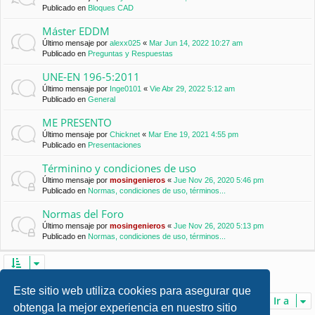
Publicado en
Bloques CAD
Máster EDDM
Último mensaje por
alexx025
«
Mar Jun 14, 2022 10:27 am
Publicado en
Preguntas y Respuestas
UNE-EN 196-5:2011
Último mensaje por
Inge0101
«
Vie Abr 29, 2022 5:12 am
Publicado en
General
ME PRESENTO
Último mensaje por
Chicknet
«
Mar Ene 19, 2021 4:55 pm
Publicado en
Presentaciones
Términino y condiciones de uso
Último mensaje por
mosingenieros
«
Jue Nov 26, 2020 5:46 pm
Publicado en
Normas, condiciones de uso, términos...
Normas del Foro
Último mensaje por
mosingenieros
«
Jue Nov 26, 2020 5:13 pm
Publicado en
Normas, condiciones de uso, términos...
Se encontraron 7 coincidencias • Página
1
de
1
Este sitio web utiliza cookies para asegurar que
Ir a
obtenga la mejor experiencia en nuestro sitio