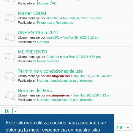
Publicado en
Bloques CAD
Máster EDDM
Último mensaje por
alexx025
«
Mar Jun 14, 2022 10:27 am
Publicado en
Preguntas y Respuestas
UNE-EN 196-5:2011
Último mensaje por
Inge0101
«
Vie Abr 29, 2022 5:12 am
Publicado en
General
ME PRESENTO
Último mensaje por
Chicknet
«
Mar Ene 19, 2021 4:55 pm
Publicado en
Presentaciones
Términino y condiciones de uso
Último mensaje por
mosingenieros
«
Jue Nov 26, 2020 5:46 pm
Publicado en
Normas, condiciones de uso, términos...
Normas del Foro
Último mensaje por
mosingenieros
«
Jue Nov 26, 2020 5:13 pm
Publicado en
Normas, condiciones de uso, términos...
Se encontraron 7 coincidencias • Página
1
de
1
Este sitio web utiliza cookies para asegurar que
Ir a
obtenga la mejor experiencia en nuestro sitio