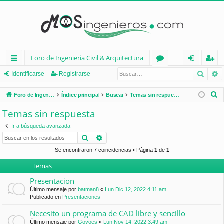
Foro de Ingenieria Civil & Arquitectura
Busca
B
nl
or
de
eg
Identificarse
Registrarse
ac
os
nt
ist
B
Foro de Ingenieria Civil & Arquitectura
Índice principal
Buscar
Temas sin respuesta
es
ifi
ra
u
Temas sin respuesta
s
rá
ca
rs
Ir a búsqueda avanzada
c
pi
rs
e
Buscar
Búsqueda avanzada
a
d
e
r
Se encontraron 7 coincidencias • Página
1
de
1
Temas
os
Presentacion
Último mensaje por
batman8
«
Lun Dic 12, 2022 4:11 am
Publicado en
Presentaciones
Necesito un programa de CAD libre y sencillo
Último mensaje por
Goyoes
«
Lun Nov 14, 2022 3:49 am