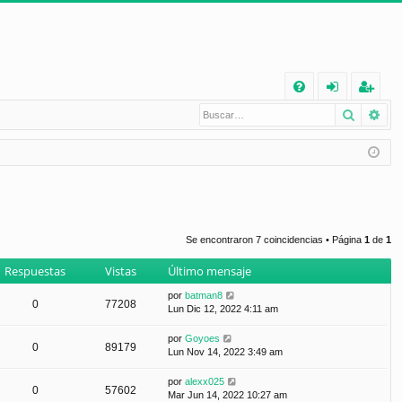
E
Buscar
Bú
FA
de
eg
Q
nt
ist
ifi
ra
ca
rs
rs
e
Se encontraron 7 coincidencias • Página
1
de
1
e
Respuestas
Vistas
Último mensaje
por
batman8
0
77208
Lun Dic 12, 2022 4:11 am
por
Goyoes
0
89179
Lun Nov 14, 2022 3:49 am
por
alexx025
0
57602
Mar Jun 14, 2022 10:27 am