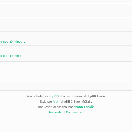
 uso, términos...
 uso, términos...
Desarrollado por
phpBB
® Forum Software © phpBB Limited
Style por
Arty
- phpBB 3.3 por MrGaby
Traducción al español por
phpBB España
Privacidad
|
Condiciones