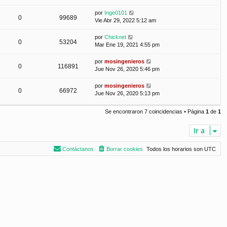
por
Inge0101
0
99689
Vie Abr 29, 2022 5:12 am
por
Chicknet
0
53204
Mar Ene 19, 2021 4:55 pm
por
mosingenieros
0
116891
Jue Nov 26, 2020 5:46 pm
por
mosingenieros
0
66972
Jue Nov 26, 2020 5:13 pm
Se encontraron 7 coincidencias • Página
1
de
1
Ir a
Contáctanos
Borrar cookies
Todos los horarios son
UTC