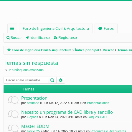
Foro de Ingenieria Civil & Arquitectura
Foros
nl
Buscar
Identificarse
Registrarse
ac
Foro de Ingenieria Civil & Arquitectura
Índice principal
Buscar
Temas si
es
Temas sin respuesta
rá
Ir a búsqueda avanzada
pi
Buscar
Búsqueda avanzada
d
Temas
os
Presentacion
por
batman8
»
Lun Dic 12, 2022 4:11 am
» en
Presentaciones
Necesito un programa de CAD libre y sencillo
por
Goyoes
»
Lun Nov 14, 2022 3:49 am
» en
Bloques CAD
Máster EDDM
por
alexx025
»
Mar Jun 14, 2022 10:27 am
» en
Preguntas y Respuestas