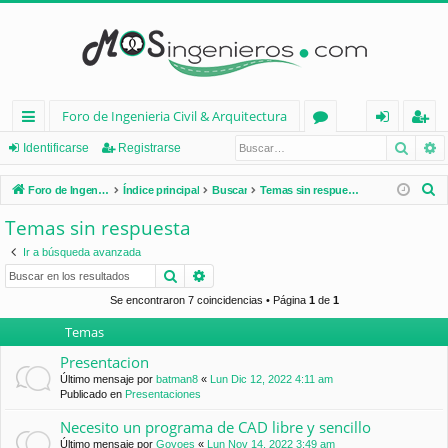
Foro de Ingenieria Civil & Arquitectura
Busca
B
nl
or
de
eg
Identificarse
Registrarse
ac
os
nt
ist
B
Foro de Ingenieria Civil & Arquitectura
Índice principal
Buscar
Temas sin respuesta
es
ifi
ra
u
Temas sin respuesta
s
rá
ca
rs
Ir a búsqueda avanzada
c
pi
rs
e
Buscar
Búsqueda avanzada
a
d
e
r
Se encontraron 7 coincidencias • Página
1
de
1
Temas
os
Presentacion
Último mensaje por
batman8
«
Lun Dic 12, 2022 4:11 am
Publicado en
Presentaciones
Necesito un programa de CAD libre y sencillo
Último mensaje por
Goyoes
«
Lun Nov 14, 2022 3:49 am