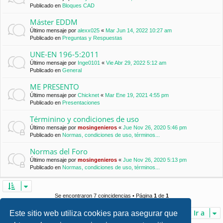
Publicado en
Bloques CAD
Máster EDDM
Último mensaje por
alexx025
«
Mar Jun 14, 2022 10:27 am
Publicado en
Preguntas y Respuestas
UNE-EN 196-5:2011
Último mensaje por
Inge0101
«
Vie Abr 29, 2022 5:12 am
Publicado en
General
ME PRESENTO
Último mensaje por
Chicknet
«
Mar Ene 19, 2021 4:55 pm
Publicado en
Presentaciones
Términino y condiciones de uso
Último mensaje por
mosingenieros
«
Jue Nov 26, 2020 5:46 pm
Publicado en
Normas, condiciones de uso, términos...
Normas del Foro
Último mensaje por
mosingenieros
«
Jue Nov 26, 2020 5:13 pm
Publicado en
Normas, condiciones de uso, términos...
Se encontraron 7 coincidencias • Página
1
de
1
Ir a
Este sitio web utiliza cookies para asegurar que