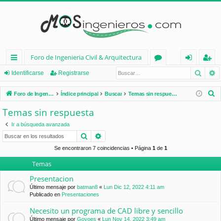
Foro de Ingenieria Civil & Arquitectura
Busca
B
nl
or
de
eg
Identificarse
Registrarse
ac
os
nt
ist
B
Foro de Ingenieria Civil & Arquitectura
Índice principal
Buscar
Temas sin respuesta
es
ifi
ra
u
Temas sin respuesta
s
rá
ca
rs
Ir a búsqueda avanzada
c
pi
rs
e
Buscar
Búsqueda avanzada
a
d
e
r
Se encontraron 7 coincidencias • Página
1
de
1
Temas
os
Presentacion
Último mensaje por
batman8
«
Lun Dic 12, 2022 4:11 am
Publicado en
Presentaciones
Necesito un programa de CAD libre y sencillo
Último mensaje por
Goyoes
«
Lun Nov 14, 2022 3:49 am