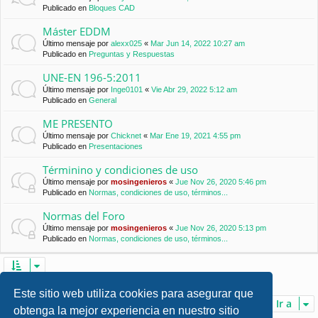
Publicado en
Bloques CAD
Máster EDDM
Último mensaje por
alexx025
«
Mar Jun 14, 2022 10:27 am
Publicado en
Preguntas y Respuestas
UNE-EN 196-5:2011
Último mensaje por
Inge0101
«
Vie Abr 29, 2022 5:12 am
Publicado en
General
ME PRESENTO
Último mensaje por
Chicknet
«
Mar Ene 19, 2021 4:55 pm
Publicado en
Presentaciones
Términino y condiciones de uso
Último mensaje por
mosingenieros
«
Jue Nov 26, 2020 5:46 pm
Publicado en
Normas, condiciones de uso, términos...
Normas del Foro
Último mensaje por
mosingenieros
«
Jue Nov 26, 2020 5:13 pm
Publicado en
Normas, condiciones de uso, términos...
Se encontraron 7 coincidencias • Página
1
de
1
Este sitio web utiliza cookies para asegurar que
Ir a
obtenga la mejor experiencia en nuestro sitio