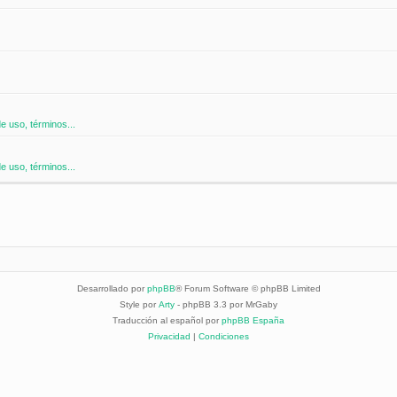
 uso, términos...
 uso, términos...
Desarrollado por
phpBB
® Forum Software © phpBB Limited
Style por
Arty
- phpBB 3.3 por MrGaby
Traducción al español por
phpBB España
Privacidad
|
Condiciones