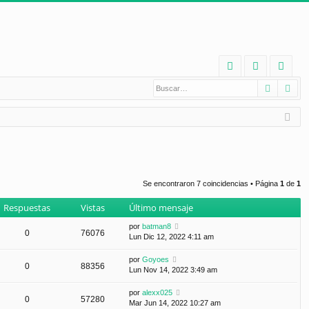
E
Buscar
Bú
FA
de
eg
Q
nt
ist
ifi
ra
ca
rs
rs
e
Se encontraron 7 coincidencias • Página
1
de
1
e
Respuestas
Vistas
Último mensaje
por
batman8
0
76076
Lun Dic 12, 2022 4:11 am
por
Goyoes
0
88356
Lun Nov 14, 2022 3:49 am
por
alexx025
0
57280
Mar Jun 14, 2022 10:27 am