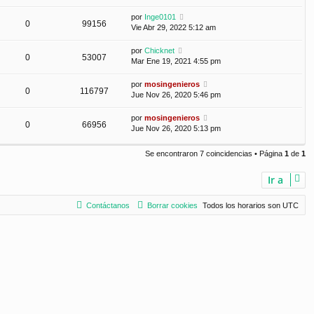
por
Inge0101
0
99156
Vie Abr 29, 2022 5:12 am
por
Chicknet
0
53007
Mar Ene 19, 2021 4:55 pm
por
mosingenieros
0
116797
Jue Nov 26, 2020 5:46 pm
por
mosingenieros
0
66956
Jue Nov 26, 2020 5:13 pm
Se encontraron 7 coincidencias • Página
1
de
1
Ir a
Contáctanos
Borrar cookies
Todos los horarios son
UTC