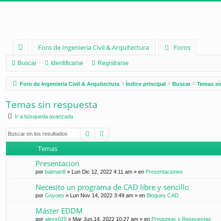
Foro de Ingenieria Civil & Arquitectura
Foros
nl
Buscar
Identificarse
Registrarse
ac
Foro de Ingenieria Civil & Arquitectura
Índice principal
Buscar
Temas si
es
Temas sin respuesta
rá
Ir a búsqueda avanzada
pi
Buscar
Búsqueda avanzada
d
Temas
os
Presentacion
por
batman8
»
Lun Dic 12, 2022 4:11 am
» en
Presentaciones
Necesito un programa de CAD libre y sencillo
por
Goyoes
»
Lun Nov 14, 2022 3:49 am
» en
Bloques CAD
Máster EDDM
por
alexx025
»
Mar Jun 14, 2022 10:27 am
» en
Preguntas y Respuestas