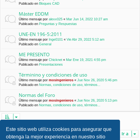
Publicado en
Bloques CAD
Máster EDDM
Último mensaje por
alexx025
«
Mar Jun 14, 2022 10:27 am
Publicado en
Preguntas y Respuestas
UNE-EN 196-5:2011
Último mensaje por
Inge0101
«
Vie Abr 29, 2022 5:12 am
Publicado en
General
ME PRESENTO
Último mensaje por
Chicknet
«
Mar Ene 19, 2021 4:55 pm
Publicado en
Presentaciones
Términino y condiciones de uso
Último mensaje por
mosingenieros
«
Jue Nov 26, 2020 5:46 pm
Publicado en
Normas, condiciones de uso, términos...
Normas del Foro
Último mensaje por
mosingenieros
«
Jue Nov 26, 2020 5:13 pm
Publicado en
Normas, condiciones de uso, términos...
Se encontraron 7 coincidencias • Página
1
de
1
Este sitio web utiliza cookies para asegurar que
Ir a
obtenga la mejor experiencia en nuestro sitio