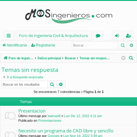
Foro de Ingenieria Civil & Arquitectura
Busca
B
nl
or
de
eg
Identificarse
Registrarse
ac
os
nt
ist
B
Foro de Ingenieria Civil & Arquitectura
Índice principal
Buscar
Temas sin respuesta
es
ifi
ra
u
Temas sin respuesta
s
rá
ca
rs
Ir a búsqueda avanzada
c
pi
rs
e
Buscar
Búsqueda avanzada
a
d
e
r
Se encontraron 7 coincidencias • Página
1
de
1
Temas
os
Presentacion
Último mensaje por
batman8
«
Lun Dic 12, 2022 4:11 am
Publicado en
Presentaciones
Necesito un programa de CAD libre y sencillo
Último mensaje por
Goyoes
«
Lun Nov 14, 2022 3:49 am