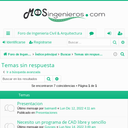
Foro de Ingenieria Civil & Arquitectura
Busca
B
nl
or
de
eg
Identificarse
Registrarse
ac
os
nt
ist
B
Foro de Ingenieria Civil & Arquitectura
Índice principal
Buscar
Temas sin respuesta
es
ifi
ra
u
Temas sin respuesta
s
rá
ca
rs
Ir a búsqueda avanzada
c
pi
rs
e
Buscar
Búsqueda avanzada
a
d
e
r
Se encontraron 7 coincidencias • Página
1
de
1
Temas
os
Presentacion
Último mensaje por
batman8
«
Lun Dic 12, 2022 4:11 am
Publicado en
Presentaciones
Necesito un programa de CAD libre y sencillo
Último mensaje por
Goyoes
«
Lun Nov 14, 2022 3:49 am