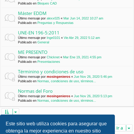
Publicado en
Bloques CAD
Máster EDDM
Último mensaje por
alexx025
«
Mar Jun 14, 2022 10:27 am
Publicado en
Preguntas y Respuestas
UNE-EN 196-5:2011
Último mensaje por
Inge0101
«
Vie Abr 29, 2022 5:12 am
Publicado en
General
ME PRESENTO
Último mensaje por
Chicknet
«
Mar Ene 19, 2021 4:55 pm
Publicado en
Presentaciones
Términino y condiciones de uso
Último mensaje por
mosingenieros
«
Jue Nov 26, 2020 5:46 pm
Publicado en
Normas, condiciones de uso, términos...
Normas del Foro
Último mensaje por
mosingenieros
«
Jue Nov 26, 2020 5:13 pm
Publicado en
Normas, condiciones de uso, términos...
Se encontraron 7 coincidencias • Página
1
de
1
Este sitio web utiliza cookies para asegurar que
Ir a
obtenga la mejor experiencia en nuestro sitio