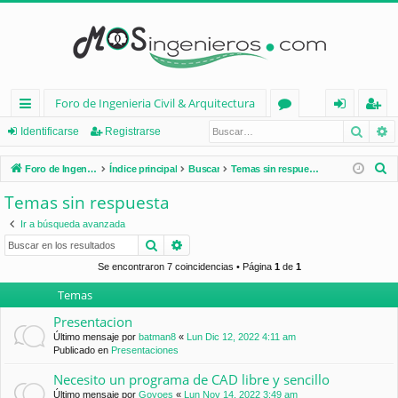
Foro de Ingenieria Civil & Arquitectura
Busca
B
nl
or
de
eg
Identificarse
Registrarse
ac
os
nt
ist
B
Foro de Ingenieria Civil & Arquitectura
Índice principal
Buscar
Temas sin respuesta
es
ifi
ra
u
Temas sin respuesta
s
rá
ca
rs
Ir a búsqueda avanzada
c
pi
rs
e
Buscar
Búsqueda avanzada
a
d
e
r
Se encontraron 7 coincidencias • Página
1
de
1
Temas
os
Presentacion
Último mensaje por
batman8
«
Lun Dic 12, 2022 4:11 am
Publicado en
Presentaciones
Necesito un programa de CAD libre y sencillo
Último mensaje por
Goyoes
«
Lun Nov 14, 2022 3:49 am