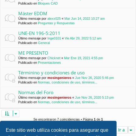
Publicado en
Bloques CAD
Máster EDDM
Último mensaje por
alexx025
«
Mar Jun 14, 2022 10:27 am
Publicado en
Preguntas y Respuestas
UNE-EN 196-5:2011
Último mensaje por
Inge0101
«
Vie Abr 29, 2022 5:12 am
Publicado en
General
ME PRESENTO
Último mensaje por
Chicknet
«
Mar Ene 19, 2021 4:55 pm
Publicado en
Presentaciones
Términino y condiciones de uso
Último mensaje por
mosingenieros
«
Jue Nov 26, 2020 5:46 pm
Publicado en
Normas, condiciones de uso, términos...
Normas del Foro
Último mensaje por
mosingenieros
«
Jue Nov 26, 2020 5:13 pm
Publicado en
Normas, condiciones de uso, términos...
Se encontraron 7 coincidencias • Página
1
de
1
Ir a
Este sitio web utiliza cookies para asegurar que