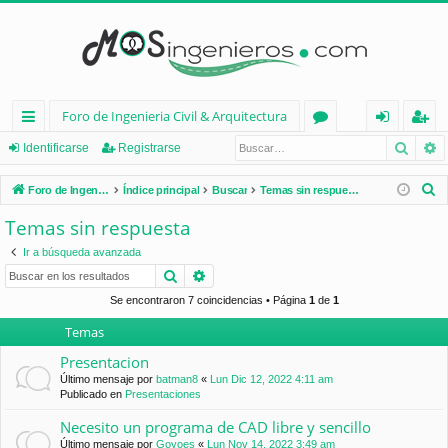
Foro de Ingenieria Civil & Arquitectura
Busca
B
nl
or
de
eg
Identificarse
Registrarse
ac
os
nt
ist
B
Foro de Ingenieria Civil & Arquitectura
Índice principal
Buscar
Temas sin respuesta
es
ifi
ra
u
Temas sin respuesta
s
rá
ca
rs
Ir a búsqueda avanzada
c
pi
rs
e
Buscar
Búsqueda avanzada
a
d
e
r
Se encontraron 7 coincidencias • Página
1
de
1
Temas
os
Presentacion
Último mensaje por
batman8
«
Lun Dic 12, 2022 4:11 am
Publicado en
Presentaciones
Necesito un programa de CAD libre y sencillo
Último mensaje por
Goyoes
«
Lun Nov 14, 2022 3:49 am