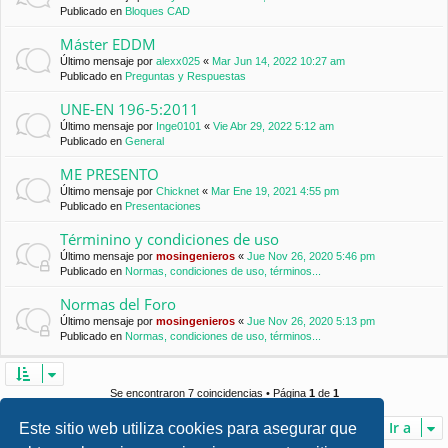
Publicado en
Bloques CAD
Máster EDDM
Último mensaje por
alexx025
«
Mar Jun 14, 2022 10:27 am
Publicado en
Preguntas y Respuestas
UNE-EN 196-5:2011
Último mensaje por
Inge0101
«
Vie Abr 29, 2022 5:12 am
Publicado en
General
ME PRESENTO
Último mensaje por
Chicknet
«
Mar Ene 19, 2021 4:55 pm
Publicado en
Presentaciones
Términino y condiciones de uso
Último mensaje por
mosingenieros
«
Jue Nov 26, 2020 5:46 pm
Publicado en
Normas, condiciones de uso, términos...
Normas del Foro
Último mensaje por
mosingenieros
«
Jue Nov 26, 2020 5:13 pm
Publicado en
Normas, condiciones de uso, términos...
Se encontraron 7 coincidencias • Página
1
de
1
Ir a
Este sitio web utiliza cookies para asegurar que