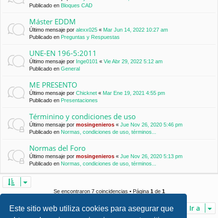
Publicado en
Bloques CAD
Máster EDDM
Último mensaje por
alexx025
«
Mar Jun 14, 2022 10:27 am
Publicado en
Preguntas y Respuestas
UNE-EN 196-5:2011
Último mensaje por
Inge0101
«
Vie Abr 29, 2022 5:12 am
Publicado en
General
ME PRESENTO
Último mensaje por
Chicknet
«
Mar Ene 19, 2021 4:55 pm
Publicado en
Presentaciones
Términino y condiciones de uso
Último mensaje por
mosingenieros
«
Jue Nov 26, 2020 5:46 pm
Publicado en
Normas, condiciones de uso, términos...
Normas del Foro
Último mensaje por
mosingenieros
«
Jue Nov 26, 2020 5:13 pm
Publicado en
Normas, condiciones de uso, términos...
Se encontraron 7 coincidencias • Página
1
de
1
Ir a
Este sitio web utiliza cookies para asegurar que