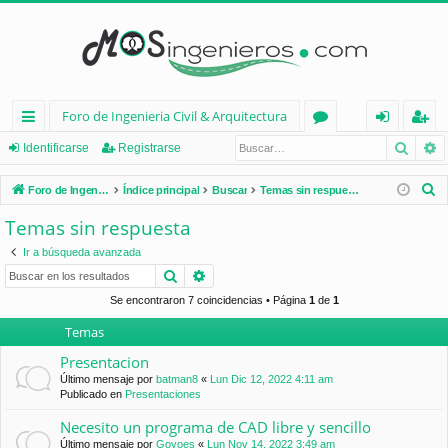
Foro de Ingenieria Civil & Arquitectura
Busca
B
nl
or
de
eg
Identificarse
Registrarse
ac
os
nt
ist
B
Foro de Ingenieria Civil & Arquitectura
Índice principal
Buscar
Temas sin respuesta
es
ifi
ra
u
Temas sin respuesta
s
rá
ca
rs
Ir a búsqueda avanzada
c
pi
rs
e
Buscar
Búsqueda avanzada
a
d
e
r
Se encontraron 7 coincidencias • Página
1
de
1
Temas
os
Presentacion
Último mensaje por
batman8
«
Lun Dic 12, 2022 4:11 am
Publicado en
Presentaciones
Necesito un programa de CAD libre y sencillo
Último mensaje por
Goyoes
«
Lun Nov 14, 2022 3:49 am