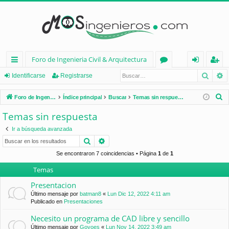
Foro de Ingenieria Civil & Arquitectura
Busca
B
nl
or
de
eg
Identificarse
Registrarse
ac
os
nt
ist
B
Foro de Ingenieria Civil & Arquitectura
Índice principal
Buscar
Temas sin respuesta
es
ifi
ra
u
Temas sin respuesta
s
rá
ca
rs
Ir a búsqueda avanzada
c
pi
rs
e
Buscar
Búsqueda avanzada
a
d
e
r
Se encontraron 7 coincidencias • Página
1
de
1
Temas
os
Presentacion
Último mensaje por
batman8
«
Lun Dic 12, 2022 4:11 am
Publicado en
Presentaciones
Necesito un programa de CAD libre y sencillo
Último mensaje por
Goyoes
«
Lun Nov 14, 2022 3:49 am