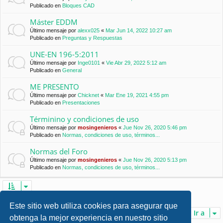
Publicado en
Bloques CAD
Máster EDDM
Último mensaje por
alexx025
«
Mar Jun 14, 2022 10:27 am
Publicado en
Preguntas y Respuestas
UNE-EN 196-5:2011
Último mensaje por
Inge0101
«
Vie Abr 29, 2022 5:12 am
Publicado en
General
ME PRESENTO
Último mensaje por
Chicknet
«
Mar Ene 19, 2021 4:55 pm
Publicado en
Presentaciones
Términino y condiciones de uso
Último mensaje por
mosingenieros
«
Jue Nov 26, 2020 5:46 pm
Publicado en
Normas, condiciones de uso, términos...
Normas del Foro
Último mensaje por
mosingenieros
«
Jue Nov 26, 2020 5:13 pm
Publicado en
Normas, condiciones de uso, términos...
Se encontraron 7 coincidencias • Página
1
de
1
Este sitio web utiliza cookies para asegurar que
Ir a
obtenga la mejor experiencia en nuestro sitio