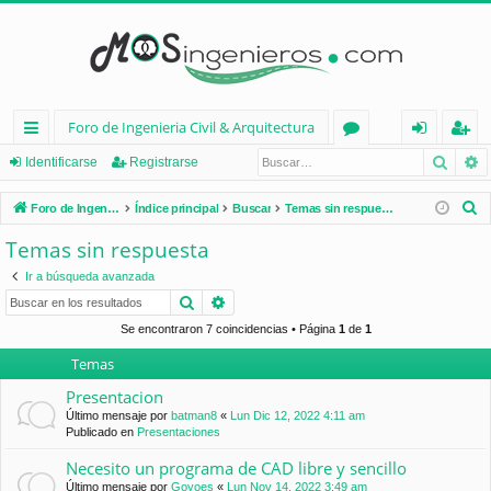
Foro de Ingenieria Civil & Arquitectura
Busca
B
nl
or
de
eg
Identificarse
Registrarse
ac
os
nt
ist
B
Foro de Ingenieria Civil & Arquitectura
Índice principal
Buscar
Temas sin respuesta
es
ifi
ra
u
Temas sin respuesta
s
rá
ca
rs
Ir a búsqueda avanzada
c
pi
rs
e
Buscar
Búsqueda avanzada
a
d
e
r
Se encontraron 7 coincidencias • Página
1
de
1
Temas
os
Presentacion
Último mensaje por
batman8
«
Lun Dic 12, 2022 4:11 am
Publicado en
Presentaciones
Necesito un programa de CAD libre y sencillo
Último mensaje por
Goyoes
«
Lun Nov 14, 2022 3:49 am