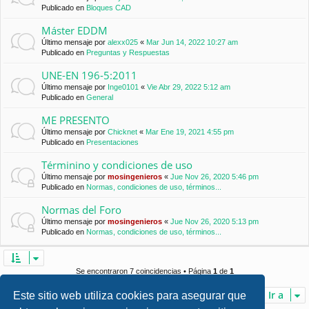
Publicado en
Bloques CAD
Máster EDDM
Último mensaje por
alexx025
«
Mar Jun 14, 2022 10:27 am
Publicado en
Preguntas y Respuestas
UNE-EN 196-5:2011
Último mensaje por
Inge0101
«
Vie Abr 29, 2022 5:12 am
Publicado en
General
ME PRESENTO
Último mensaje por
Chicknet
«
Mar Ene 19, 2021 4:55 pm
Publicado en
Presentaciones
Términino y condiciones de uso
Último mensaje por
mosingenieros
«
Jue Nov 26, 2020 5:46 pm
Publicado en
Normas, condiciones de uso, términos...
Normas del Foro
Último mensaje por
mosingenieros
«
Jue Nov 26, 2020 5:13 pm
Publicado en
Normas, condiciones de uso, términos...
Se encontraron 7 coincidencias • Página
1
de
1
Ir a
Este sitio web utiliza cookies para asegurar que