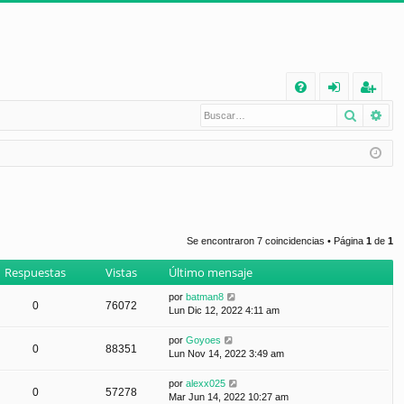
E
Buscar
Bú
FA
de
eg
Q
nt
ist
ifi
ra
ca
rs
rs
e
Se encontraron 7 coincidencias • Página
1
de
1
e
Respuestas
Vistas
Último mensaje
por
batman8
0
76072
Lun Dic 12, 2022 4:11 am
por
Goyoes
0
88351
Lun Nov 14, 2022 3:49 am
por
alexx025
0
57278
Mar Jun 14, 2022 10:27 am