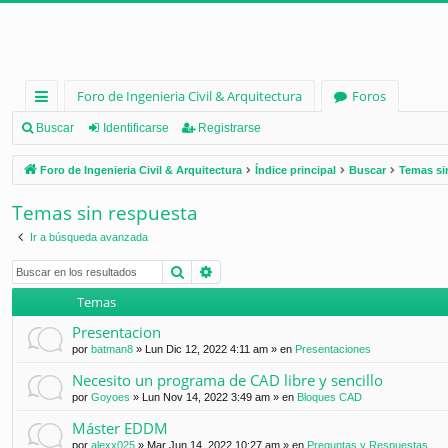
Foro de Ingenieria Civil & Arquitectura
Foros
nl
Buscar
Identificarse
Registrarse
ac
Foro de Ingenieria Civil & Arquitectura
Índice principal
Buscar
Temas si
es
Temas sin respuesta
rá
Ir a búsqueda avanzada
pi
Buscar
Búsqueda avanzada
d
Temas
os
Presentacion
por
batman8
»
Lun Dic 12, 2022 4:11 am
» en
Presentaciones
Necesito un programa de CAD libre y sencillo
por
Goyoes
»
Lun Nov 14, 2022 3:49 am
» en
Bloques CAD
Máster EDDM
por
alexx025
»
Mar Jun 14, 2022 10:27 am
» en
Preguntas y Respuestas