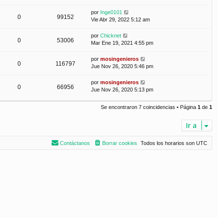
por
Inge0101
0
99152
Vie Abr 29, 2022 5:12 am
por
Chicknet
0
53006
Mar Ene 19, 2021 4:55 pm
por
mosingenieros
0
116797
Jue Nov 26, 2020 5:46 pm
por
mosingenieros
0
66956
Jue Nov 26, 2020 5:13 pm
Se encontraron 7 coincidencias • Página
1
de
1
Ir a
Contáctanos
Borrar cookies
Todos los horarios son
UTC