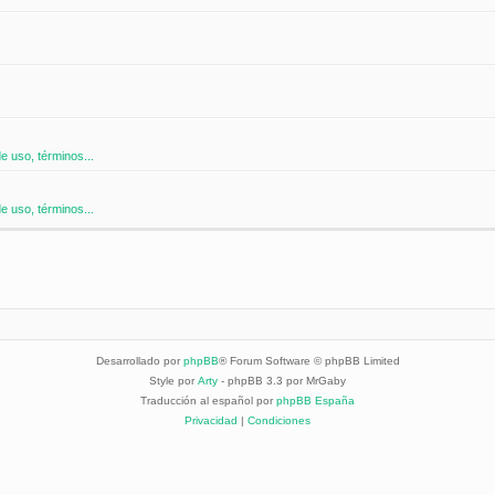
 uso, términos...
 uso, términos...
Desarrollado por
phpBB
® Forum Software © phpBB Limited
Style por
Arty
- phpBB 3.3 por MrGaby
Traducción al español por
phpBB España
Privacidad
|
Condiciones