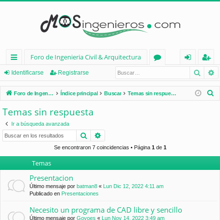
Foro de Ingenieria Civil & Arquitectura
Busca
B
nl
or
de
eg
Identificarse
Registrarse
ac
os
nt
ist
B
Foro de Ingenieria Civil & Arquitectura
Índice principal
Buscar
Temas sin respuesta
es
ifi
ra
u
Temas sin respuesta
s
rá
ca
rs
Ir a búsqueda avanzada
c
pi
rs
e
Buscar
Búsqueda avanzada
a
d
e
r
Se encontraron 7 coincidencias • Página
1
de
1
Temas
os
Presentacion
Último mensaje por
batman8
«
Lun Dic 12, 2022 4:11 am
Publicado en
Presentaciones
Necesito un programa de CAD libre y sencillo
Último mensaje por
Goyoes
«
Lun Nov 14, 2022 3:49 am