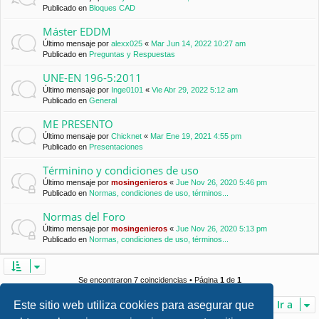
Publicado en
Bloques CAD
Máster EDDM
Último mensaje por
alexx025
«
Mar Jun 14, 2022 10:27 am
Publicado en
Preguntas y Respuestas
UNE-EN 196-5:2011
Último mensaje por
Inge0101
«
Vie Abr 29, 2022 5:12 am
Publicado en
General
ME PRESENTO
Último mensaje por
Chicknet
«
Mar Ene 19, 2021 4:55 pm
Publicado en
Presentaciones
Términino y condiciones de uso
Último mensaje por
mosingenieros
«
Jue Nov 26, 2020 5:46 pm
Publicado en
Normas, condiciones de uso, términos...
Normas del Foro
Último mensaje por
mosingenieros
«
Jue Nov 26, 2020 5:13 pm
Publicado en
Normas, condiciones de uso, términos...
Se encontraron 7 coincidencias • Página
1
de
1
Ir a
Este sitio web utiliza cookies para asegurar que