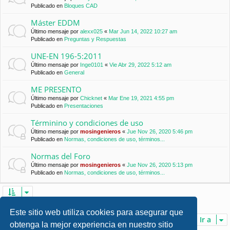
Publicado en
Bloques CAD
Máster EDDM
Último mensaje por
alexx025
«
Mar Jun 14, 2022 10:27 am
Publicado en
Preguntas y Respuestas
UNE-EN 196-5:2011
Último mensaje por
Inge0101
«
Vie Abr 29, 2022 5:12 am
Publicado en
General
ME PRESENTO
Último mensaje por
Chicknet
«
Mar Ene 19, 2021 4:55 pm
Publicado en
Presentaciones
Términino y condiciones de uso
Último mensaje por
mosingenieros
«
Jue Nov 26, 2020 5:46 pm
Publicado en
Normas, condiciones de uso, términos...
Normas del Foro
Último mensaje por
mosingenieros
«
Jue Nov 26, 2020 5:13 pm
Publicado en
Normas, condiciones de uso, términos...
Se encontraron 7 coincidencias • Página
1
de
1
Este sitio web utiliza cookies para asegurar que
Ir a
obtenga la mejor experiencia en nuestro sitio