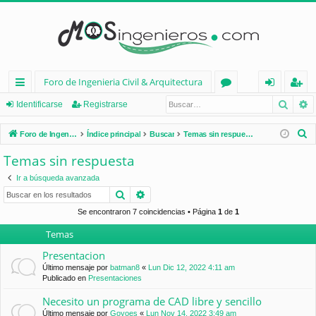
Foro de Ingenieria Civil & Arquitectura
Busca
B
nl
or
de
eg
Identificarse
Registrarse
ac
os
nt
ist
B
Foro de Ingenieria Civil & Arquitectura
Índice principal
Buscar
Temas sin respuesta
es
ifi
ra
u
Temas sin respuesta
s
rá
ca
rs
Ir a búsqueda avanzada
c
pi
rs
e
Buscar
Búsqueda avanzada
a
d
e
r
Se encontraron 7 coincidencias • Página
1
de
1
Temas
os
Presentacion
Último mensaje por
batman8
«
Lun Dic 12, 2022 4:11 am
Publicado en
Presentaciones
Necesito un programa de CAD libre y sencillo
Último mensaje por
Goyoes
«
Lun Nov 14, 2022 3:49 am