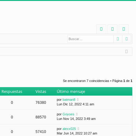
E
Buscar
Bú
FA
de
eg
Q
nt
ist
ifi
ra
ca
rs
rs
e
Se encontraron 7 coincidencias • Página
1
de
1
e
Respuestas
Vistas
Último mensaje
por
batman8
0
76380
Lun Dic 12, 2022 4:11 am
por
Goyoes
0
88570
Lun Nov 14, 2022 3:49 am
por
alexx025
0
57410
Mar Jun 14, 2022 10:27 am