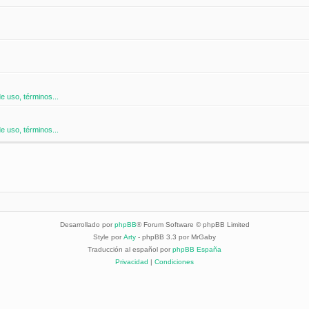
 uso, términos...
 uso, términos...
Desarrollado por
phpBB
® Forum Software © phpBB Limited
Style por
Arty
- phpBB 3.3 por MrGaby
Traducción al español por
phpBB España
Privacidad
|
Condiciones