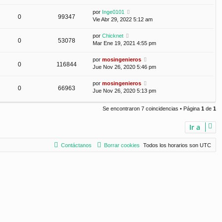
por
Inge0101
0
99347
Vie Abr 29, 2022 5:12 am
por
Chicknet
0
53078
Mar Ene 19, 2021 4:55 pm
por
mosingenieros
0
116844
Jue Nov 26, 2020 5:46 pm
por
mosingenieros
0
66963
Jue Nov 26, 2020 5:13 pm
Se encontraron 7 coincidencias • Página
1
de
1
Ir a
Contáctanos
Borrar cookies
Todos los horarios son
UTC