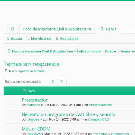
Foro de Ingenieria Civil & Arquitectura
Foros
nl
Buscar
Identificarse
Registrarse
ac
Foro de Ingenieria Civil & Arquitectura
Índice principal
Buscar
Temas si
es
Temas sin respuesta
rá
Ir a búsqueda avanzada
pi
Buscar
Búsqueda avanzada
d
Temas
os
Presentacion
por
batman8
»
Lun Dic 12, 2022 4:11 am
» en
Presentaciones
Necesito un programa de CAD libre y sencillo
por
Goyoes
»
Lun Nov 14, 2022 3:49 am
» en
Bloques CAD
Máster EDDM
por
alexx025
»
Mar Jun 14, 2022 10:27 am
» en
Preguntas y Respuestas