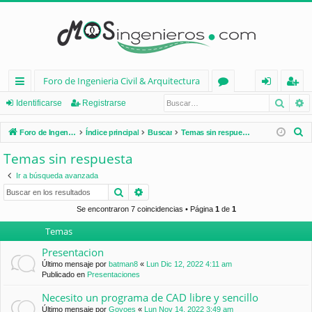
Foro de Ingenieria Civil & Arquitectura
Busca
B
nl
or
de
eg
Identificarse
Registrarse
ac
os
nt
ist
B
Foro de Ingenieria Civil & Arquitectura
Índice principal
Buscar
Temas sin respuesta
es
ifi
ra
u
Temas sin respuesta
s
rá
ca
rs
Ir a búsqueda avanzada
c
pi
rs
e
Buscar
Búsqueda avanzada
a
d
e
r
Se encontraron 7 coincidencias • Página
1
de
1
Temas
os
Presentacion
Último mensaje por
batman8
«
Lun Dic 12, 2022 4:11 am
Publicado en
Presentaciones
Necesito un programa de CAD libre y sencillo
Último mensaje por
Goyoes
«
Lun Nov 14, 2022 3:49 am