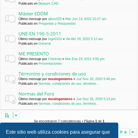
Publicado en
Bloques CAD
Máster EDDM
Último mensaje por
alexx025
«
Mar Jun 14, 2022 10:27 am
Publicado en
Preguntas y Respuestas
UNE-EN 196-5:2011
Último mensaje por
Inge0101
«
Vie Abr 29, 2022 5:12 am
Publicado en
General
ME PRESENTO
Último mensaje por
Chicknet
«
Mar Ene 19, 2021 4:55 pm
Publicado en
Presentaciones
Términino y condiciones de uso
Último mensaje por
mosingenieros
«
Jue Nov 26, 2020 5:46 pm
Publicado en
Normas, condiciones de uso, términos...
Normas del Foro
Último mensaje por
mosingenieros
«
Jue Nov 26, 2020 5:13 pm
Publicado en
Normas, condiciones de uso, términos...
Se encontraron 7 coincidencias • Página
1
de
1
Ir a
Este sitio web utiliza cookies para asegurar que