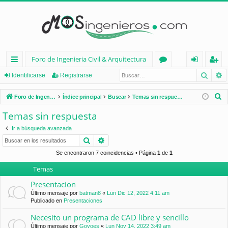
Foro de Ingenieria Civil & Arquitectura
Busca
B
nl
or
de
eg
Identificarse
Registrarse
ac
os
nt
ist
B
Foro de Ingenieria Civil & Arquitectura
Índice principal
Buscar
Temas sin respuesta
es
ifi
ra
u
Temas sin respuesta
s
rá
ca
rs
Ir a búsqueda avanzada
c
pi
rs
e
Buscar
Búsqueda avanzada
a
d
e
r
Se encontraron 7 coincidencias • Página
1
de
1
Temas
os
Presentacion
Último mensaje por
batman8
«
Lun Dic 12, 2022 4:11 am
Publicado en
Presentaciones
Necesito un programa de CAD libre y sencillo
Último mensaje por
Goyoes
«
Lun Nov 14, 2022 3:49 am