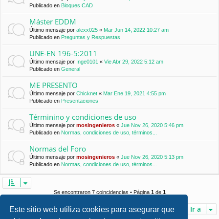
Publicado en
Bloques CAD
Máster EDDM
Último mensaje por
alexx025
«
Mar Jun 14, 2022 10:27 am
Publicado en
Preguntas y Respuestas
UNE-EN 196-5:2011
Último mensaje por
Inge0101
«
Vie Abr 29, 2022 5:12 am
Publicado en
General
ME PRESENTO
Último mensaje por
Chicknet
«
Mar Ene 19, 2021 4:55 pm
Publicado en
Presentaciones
Términino y condiciones de uso
Último mensaje por
mosingenieros
«
Jue Nov 26, 2020 5:46 pm
Publicado en
Normas, condiciones de uso, términos...
Normas del Foro
Último mensaje por
mosingenieros
«
Jue Nov 26, 2020 5:13 pm
Publicado en
Normas, condiciones de uso, términos...
Se encontraron 7 coincidencias • Página
1
de
1
Ir a
Este sitio web utiliza cookies para asegurar que