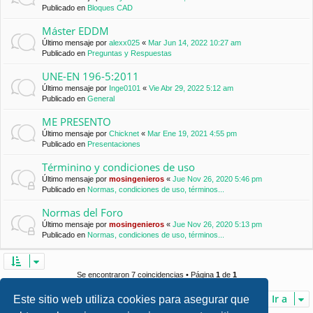
Publicado en
Bloques CAD
Máster EDDM
Último mensaje por
alexx025
«
Mar Jun 14, 2022 10:27 am
Publicado en
Preguntas y Respuestas
UNE-EN 196-5:2011
Último mensaje por
Inge0101
«
Vie Abr 29, 2022 5:12 am
Publicado en
General
ME PRESENTO
Último mensaje por
Chicknet
«
Mar Ene 19, 2021 4:55 pm
Publicado en
Presentaciones
Términino y condiciones de uso
Último mensaje por
mosingenieros
«
Jue Nov 26, 2020 5:46 pm
Publicado en
Normas, condiciones de uso, términos...
Normas del Foro
Último mensaje por
mosingenieros
«
Jue Nov 26, 2020 5:13 pm
Publicado en
Normas, condiciones de uso, términos...
Se encontraron 7 coincidencias • Página
1
de
1
Ir a
Este sitio web utiliza cookies para asegurar que