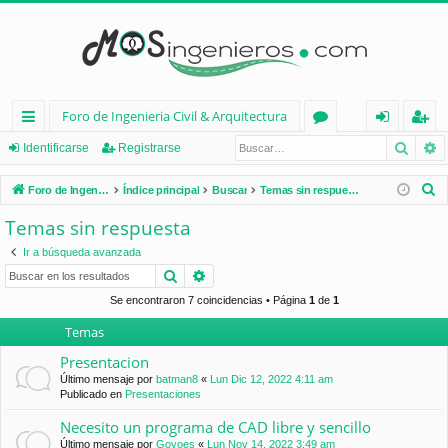
Foro de Ingenieria Civil & Arquitectura
Busca
B
nl
or
de
eg
Identificarse
Registrarse
ac
os
nt
ist
B
Foro de Ingenieria Civil & Arquitectura
Índice principal
Buscar
Temas sin respuesta
es
ifi
ra
u
Temas sin respuesta
s
rá
ca
rs
Ir a búsqueda avanzada
c
pi
rs
e
Buscar
Búsqueda avanzada
a
d
e
r
Se encontraron 7 coincidencias • Página
1
de
1
Temas
os
Presentacion
Último mensaje por
batman8
«
Lun Dic 12, 2022 4:11 am
Publicado en
Presentaciones
Necesito un programa de CAD libre y sencillo
Último mensaje por
Goyoes
«
Lun Nov 14, 2022 3:49 am