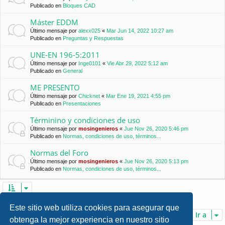
Publicado en
Bloques CAD
Máster EDDM
Último mensaje por
alexx025
«
Mar Jun 14, 2022 10:27 am
Publicado en
Preguntas y Respuestas
UNE-EN 196-5:2011
Último mensaje por
Inge0101
«
Vie Abr 29, 2022 5:12 am
Publicado en
General
ME PRESENTO
Último mensaje por
Chicknet
«
Mar Ene 19, 2021 4:55 pm
Publicado en
Presentaciones
Términino y condiciones de uso
Último mensaje por
mosingenieros
«
Jue Nov 26, 2020 5:46 pm
Publicado en
Normas, condiciones de uso, términos...
Normas del Foro
Último mensaje por
mosingenieros
«
Jue Nov 26, 2020 5:13 pm
Publicado en
Normas, condiciones de uso, términos...
Se encontraron 7 coincidencias • Página
1
de
1
Este sitio web utiliza cookies para asegurar que
Ir a
obtenga la mejor experiencia en nuestro sitio