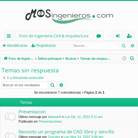
Foro de Ingenieria Civil & Arquitectura
Busca
B
nl
or
de
eg
Identificarse
Registrarse
ac
os
nt
ist
B
Foro de Ingenieria Civil & Arquitectura
Índice principal
Buscar
Temas sin respuesta
es
ifi
ra
u
Temas sin respuesta
s
rá
ca
rs
Ir a búsqueda avanzada
c
pi
rs
e
Buscar
Búsqueda avanzada
a
d
e
r
Se encontraron 7 coincidencias • Página
1
de
1
Temas
os
Presentacion
Último mensaje por
batman8
«
Lun Dic 12, 2022 4:11 am
Publicado en
Presentaciones
Necesito un programa de CAD libre y sencillo
Último mensaje por
Goyoes
«
Lun Nov 14, 2022 3:49 am