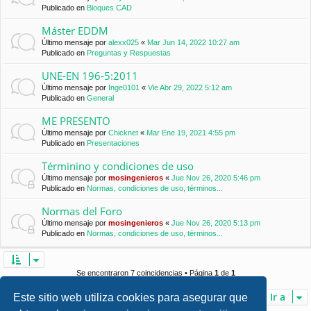
Publicado en
Bloques CAD
Máster EDDM
Último mensaje por
alexx025
«
Mar Jun 14, 2022 10:27 am
Publicado en
Preguntas y Respuestas
UNE-EN 196-5:2011
Último mensaje por
Inge0101
«
Vie Abr 29, 2022 5:12 am
Publicado en
General
ME PRESENTO
Último mensaje por
Chicknet
«
Mar Ene 19, 2021 4:55 pm
Publicado en
Presentaciones
Términino y condiciones de uso
Último mensaje por
mosingenieros
«
Jue Nov 26, 2020 5:46 pm
Publicado en
Normas, condiciones de uso, términos...
Normas del Foro
Último mensaje por
mosingenieros
«
Jue Nov 26, 2020 5:13 pm
Publicado en
Normas, condiciones de uso, términos...
Se encontraron 7 coincidencias • Página
1
de
1
Ir a
Este sitio web utiliza cookies para asegurar que