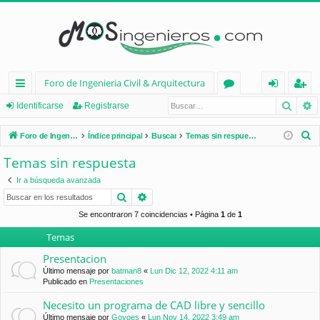
Foro de Ingenieria Civil & Arquitectura
Busca
B
nl
or
de
eg
Identificarse
Registrarse
ac
os
nt
ist
B
Foro de Ingenieria Civil & Arquitectura
Índice principal
Buscar
Temas sin respuesta
es
ifi
ra
u
Temas sin respuesta
s
rá
ca
rs
Ir a búsqueda avanzada
c
pi
rs
e
Buscar
Búsqueda avanzada
a
d
e
r
Se encontraron 7 coincidencias • Página
1
de
1
Temas
os
Presentacion
Último mensaje por
batman8
«
Lun Dic 12, 2022 4:11 am
Publicado en
Presentaciones
Necesito un programa de CAD libre y sencillo
Último mensaje por
Goyoes
«
Lun Nov 14, 2022 3:49 am