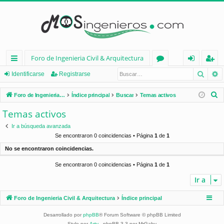
Foro de Ingenieria Civil & Arquitectura
Busca
B
nl
or
de
eg
Identificarse
Registrarse
ac
os
nt
ist
B
Foro de Ingenieria Civil & Arquitectura
Índice principal
Buscar
Temas activos
es
ifi
ra
u
Temas activos
s
rá
ca
rs
Ir a búsqueda avanzada
c
pi
rs
e
Se encontraron 0 coincidencias • Página
1
de
1
a
No se encontraron coincidencias.
d
e
r
Se encontraron 0 coincidencias • Página
1
de
1
os
Ir a
Foro de Ingenieria Civil & Arquitectura
Índice principal
Desarrollado por
phpBB
® Forum Software © phpBB Limited
Style por
Arty
- phpBB 3.3 por MrGaby