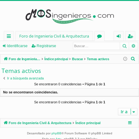
Foro de Ingenieria Civil & Arquitectura
Busca
B
nl
or
de
eg
Identificarse
Registrarse
ac
os
nt
ist
B
Foro de Ingenieria Civil & Arquitectura
Índice principal
Buscar
Temas activos
es
ifi
ra
u
Temas activos
s
rá
ca
rs
Ir a búsqueda avanzada
c
pi
rs
e
Se encontraron 0 coincidencias • Página
1
de
1
a
No se encontraron coincidencias.
d
e
r
Se encontraron 0 coincidencias • Página
1
de
1
os
Ir a
Foro de Ingenieria Civil & Arquitectura
Índice principal
Desarrollado por
phpBB
® Forum Software © phpBB Limited
Style por
Arty
- phpBB 3.3 por MrGaby