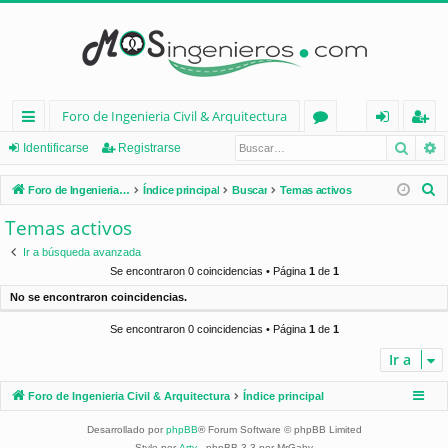
Foro de Ingenieria Civil & Arquitectura
Busca
B
nl
or
de
eg
Identificarse
Registrarse
ac
os
nt
ist
B
Foro de Ingenieria Civil & Arquitectura
Índice principal
Buscar
Temas activos
es
ifi
ra
u
Temas activos
s
rá
ca
rs
Ir a búsqueda avanzada
c
pi
rs
e
Se encontraron 0 coincidencias • Página
1
de
1
a
No se encontraron coincidencias.
d
e
r
Se encontraron 0 coincidencias • Página
1
de
1
os
Ir a
Foro de Ingenieria Civil & Arquitectura
Índice principal
Desarrollado por
phpBB
® Forum Software © phpBB Limited
Style por
Arty
- phpBB 3.3 por MrGaby