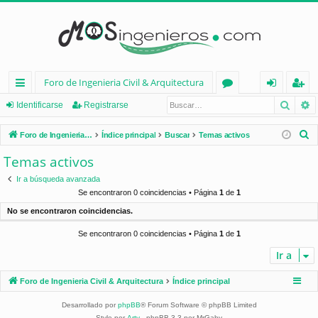
Foro de Ingenieria Civil & Arquitectura
Busca
B
nl
or
de
eg
Identificarse
Registrarse
ac
os
nt
ist
B
Foro de Ingenieria Civil & Arquitectura
Índice principal
Buscar
Temas activos
es
ifi
ra
u
Temas activos
s
rá
ca
rs
Ir a búsqueda avanzada
c
pi
rs
e
Se encontraron 0 coincidencias • Página
1
de
1
a
No se encontraron coincidencias.
d
e
r
Se encontraron 0 coincidencias • Página
1
de
1
os
Ir a
Foro de Ingenieria Civil & Arquitectura
Índice principal
Desarrollado por
phpBB
® Forum Software © phpBB Limited
Style por
Arty
- phpBB 3.3 por MrGaby