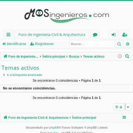
Foro de Ingenieria Civil & Arquitectura
Busca
B
nl
or
de
eg
Identificarse
Registrarse
ac
os
nt
ist
B
Foro de Ingenieria Civil & Arquitectura
Índice principal
Buscar
Temas activos
es
ifi
ra
u
Temas activos
s
rá
ca
rs
Ir a búsqueda avanzada
c
pi
rs
e
Se encontraron 0 coincidencias • Página
1
de
1
a
No se encontraron coincidencias.
d
e
r
Se encontraron 0 coincidencias • Página
1
de
1
os
Ir a
Foro de Ingenieria Civil & Arquitectura
Índice principal
Desarrollado por
phpBB
® Forum Software © phpBB Limited
Style por
Arty
- phpBB 3.3 por MrGaby