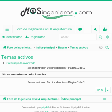
Foro de Ingenieria Civil & Arquitectura
Busca
B
nl
or
de
eg
Identificarse
Registrarse
ac
os
nt
ist
B
Foro de Ingenieria Civil & Arquitectura
Índice principal
Buscar
Temas activos
es
ifi
ra
u
Temas activos
s
rá
ca
rs
Ir a búsqueda avanzada
c
pi
rs
e
Se encontraron 0 coincidencias • Página
1
de
1
a
No se encontraron coincidencias.
d
e
r
Se encontraron 0 coincidencias • Página
1
de
1
os
Ir a
Foro de Ingenieria Civil & Arquitectura
Índice principal
Desarrollado por
phpBB
® Forum Software © phpBB Limited
Style por
Arty
- phpBB 3.3 por MrGaby