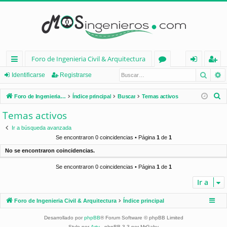
Foro de Ingenieria Civil & Arquitectura
Busca
B
nl
or
de
eg
Identificarse
Registrarse
ac
os
nt
ist
B
Foro de Ingenieria Civil & Arquitectura
Índice principal
Buscar
Temas activos
es
ifi
ra
u
Temas activos
s
rá
ca
rs
Ir a búsqueda avanzada
c
pi
rs
e
Se encontraron 0 coincidencias • Página
1
de
1
a
No se encontraron coincidencias.
d
e
r
Se encontraron 0 coincidencias • Página
1
de
1
os
Ir a
Foro de Ingenieria Civil & Arquitectura
Índice principal
Desarrollado por
phpBB
® Forum Software © phpBB Limited
Style por
Arty
- phpBB 3.3 por MrGaby