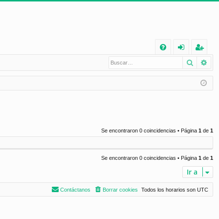
E
Buscar
Bú
FA
de
eg
Q
nt
ist
ifi
ra
ca
rs
rs
e
Se encontraron 0 coincidencias • Página
1
de
1
e
Se encontraron 0 coincidencias • Página
1
de
1
Ir a
Contáctanos
Borrar cookies
Todos los horarios son
UTC