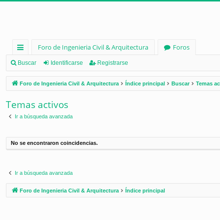
Foro de Ingenieria Civil & Arquitectura
Foros
nl
Buscar
Identificarse
Registrarse
ac
Foro de Ingenieria Civil & Arquitectura
Índice principal
Buscar
Temas ac
es
Temas activos
rá
Ir a búsqueda avanzada
pi
d
No se encontraron coincidencias.
os
Ir a búsqueda avanzada
Foro de Ingenieria Civil & Arquitectura
Índice principal