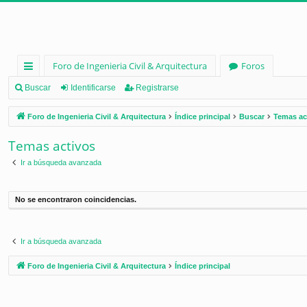
Foro de Ingenieria Civil & Arquitectura
Foros
nl
Buscar
Identificarse
Registrarse
ac
Foro de Ingenieria Civil & Arquitectura
Índice principal
Buscar
Temas ac
es
Temas activos
rá
Ir a búsqueda avanzada
pi
d
No se encontraron coincidencias.
os
Ir a búsqueda avanzada
Foro de Ingenieria Civil & Arquitectura
Índice principal