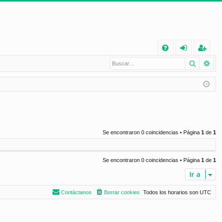
E
Buscar
Bú
FA
de
eg
Q
nt
ist
ifi
ra
ca
rs
rs
e
Se encontraron 0 coincidencias • Página
1
de
1
e
Se encontraron 0 coincidencias • Página
1
de
1
Ir a
Contáctanos
Borrar cookies
Todos los horarios son
UTC