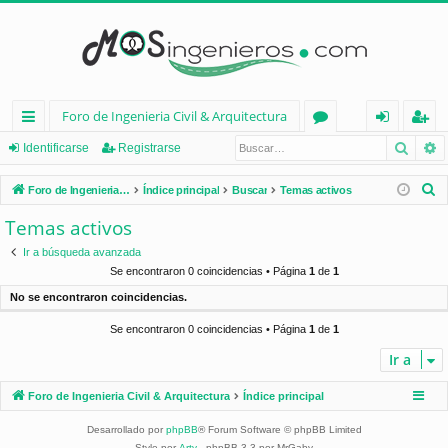
Foro de Ingenieria Civil & Arquitectura
Busca
B
nl
or
de
eg
Identificarse
Registrarse
ac
os
nt
ist
B
Foro de Ingenieria Civil & Arquitectura
Índice principal
Buscar
Temas activos
es
ifi
ra
u
Temas activos
s
rá
ca
rs
Ir a búsqueda avanzada
c
pi
rs
e
Se encontraron 0 coincidencias • Página
1
de
1
a
No se encontraron coincidencias.
d
e
r
Se encontraron 0 coincidencias • Página
1
de
1
os
Ir a
Foro de Ingenieria Civil & Arquitectura
Índice principal
Desarrollado por
phpBB
® Forum Software © phpBB Limited
Style por
Arty
- phpBB 3.3 por MrGaby