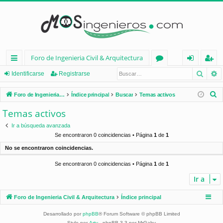
Foro de Ingenieria Civil & Arquitectura
Busca
B
nl
or
de
eg
Identificarse
Registrarse
ac
os
nt
ist
B
Foro de Ingenieria Civil & Arquitectura
Índice principal
Buscar
Temas activos
es
ifi
ra
u
Temas activos
s
rá
ca
rs
Ir a búsqueda avanzada
c
pi
rs
e
Se encontraron 0 coincidencias • Página
1
de
1
a
No se encontraron coincidencias.
d
e
r
Se encontraron 0 coincidencias • Página
1
de
1
os
Ir a
Foro de Ingenieria Civil & Arquitectura
Índice principal
Desarrollado por
phpBB
® Forum Software © phpBB Limited
Style por
Arty
- phpBB 3.3 por MrGaby