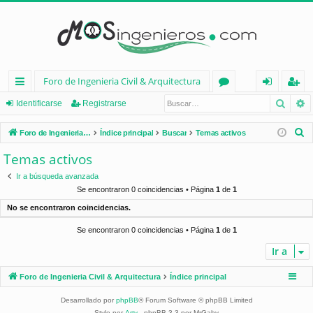
Foro de Ingenieria Civil & Arquitectura
Busca
B
nl
or
de
eg
Identificarse
Registrarse
ac
os
nt
ist
B
Foro de Ingenieria Civil & Arquitectura
Índice principal
Buscar
Temas activos
es
ifi
ra
u
Temas activos
s
rá
ca
rs
Ir a búsqueda avanzada
c
pi
rs
e
Se encontraron 0 coincidencias • Página
1
de
1
a
No se encontraron coincidencias.
d
e
r
Se encontraron 0 coincidencias • Página
1
de
1
os
Ir a
Foro de Ingenieria Civil & Arquitectura
Índice principal
Desarrollado por
phpBB
® Forum Software © phpBB Limited
Style por
Arty
- phpBB 3.3 por MrGaby