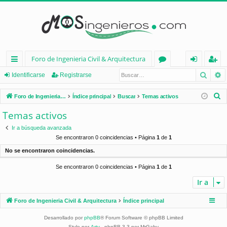
Foro de Ingenieria Civil & Arquitectura
Busca
B
nl
or
de
eg
Identificarse
Registrarse
ac
os
nt
ist
B
Foro de Ingenieria Civil & Arquitectura
Índice principal
Buscar
Temas activos
es
ifi
ra
u
Temas activos
s
rá
ca
rs
Ir a búsqueda avanzada
c
pi
rs
e
Se encontraron 0 coincidencias • Página
1
de
1
a
No se encontraron coincidencias.
d
e
r
Se encontraron 0 coincidencias • Página
1
de
1
os
Ir a
Foro de Ingenieria Civil & Arquitectura
Índice principal
Desarrollado por
phpBB
® Forum Software © phpBB Limited
Style por
Arty
- phpBB 3.3 por MrGaby