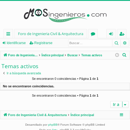
Foro de Ingenieria Civil & Arquitectura
Busca
B
nl
or
de
eg
Identificarse
Registrarse
ac
os
nt
ist
B
Foro de Ingenieria Civil & Arquitectura
Índice principal
Buscar
Temas activos
es
ifi
ra
u
Temas activos
s
rá
ca
rs
Ir a búsqueda avanzada
c
pi
rs
e
Se encontraron 0 coincidencias • Página
1
de
1
a
No se encontraron coincidencias.
d
e
r
Se encontraron 0 coincidencias • Página
1
de
1
os
Ir a
Foro de Ingenieria Civil & Arquitectura
Índice principal
Desarrollado por
phpBB
® Forum Software © phpBB Limited
Style por
Arty
- phpBB 3.3 por MrGaby