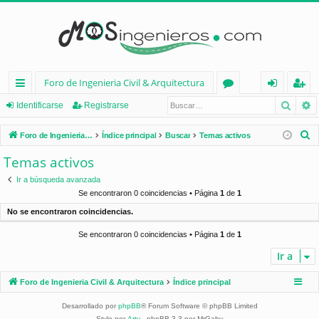
Foro de Ingenieria Civil & Arquitectura
Busca
B
nl
or
de
eg
Identificarse
Registrarse
ac
os
nt
ist
B
Foro de Ingenieria Civil & Arquitectura
Índice principal
Buscar
Temas activos
es
ifi
ra
u
Temas activos
s
rá
ca
rs
Ir a búsqueda avanzada
c
pi
rs
e
Se encontraron 0 coincidencias • Página
1
de
1
a
No se encontraron coincidencias.
d
e
r
Se encontraron 0 coincidencias • Página
1
de
1
os
Ir a
Foro de Ingenieria Civil & Arquitectura
Índice principal
Desarrollado por
phpBB
® Forum Software © phpBB Limited
Style por
Arty
- phpBB 3.3 por MrGaby