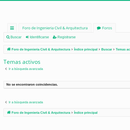
Foro de Ingenieria Civil & Arquitectura
Foros
nl
Buscar
Identificarse
Registrarse
ac
Foro de Ingenieria Civil & Arquitectura
Índice principal
Buscar
Temas ac
es
Temas activos
rá
Ir a búsqueda avanzada
pi
d
No se encontraron coincidencias.
os
Ir a búsqueda avanzada
Foro de Ingenieria Civil & Arquitectura
Índice principal