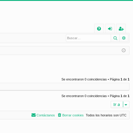
E
Buscar
Bú
FA
de
eg
Q
nt
ist
ifi
ra
ca
rs
rs
e
Se encontraron 0 coincidencias • Página
1
de
1
e
Se encontraron 0 coincidencias • Página
1
de
1
Ir a
Contáctanos
Borrar cookies
Todos los horarios son
UTC