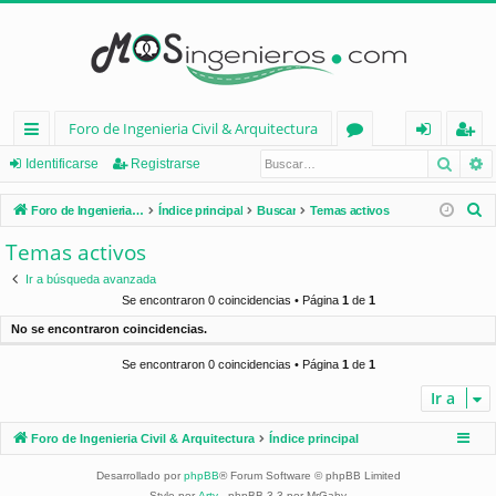
Foro de Ingenieria Civil & Arquitectura
Busca
B
nl
or
de
eg
Identificarse
Registrarse
ac
os
nt
ist
B
Foro de Ingenieria Civil & Arquitectura
Índice principal
Buscar
Temas activos
es
ifi
ra
u
Temas activos
s
rá
ca
rs
Ir a búsqueda avanzada
c
pi
rs
e
Se encontraron 0 coincidencias • Página
1
de
1
a
No se encontraron coincidencias.
d
e
r
Se encontraron 0 coincidencias • Página
1
de
1
os
Ir a
Foro de Ingenieria Civil & Arquitectura
Índice principal
Desarrollado por
phpBB
® Forum Software © phpBB Limited
Style por
Arty
- phpBB 3.3 por MrGaby