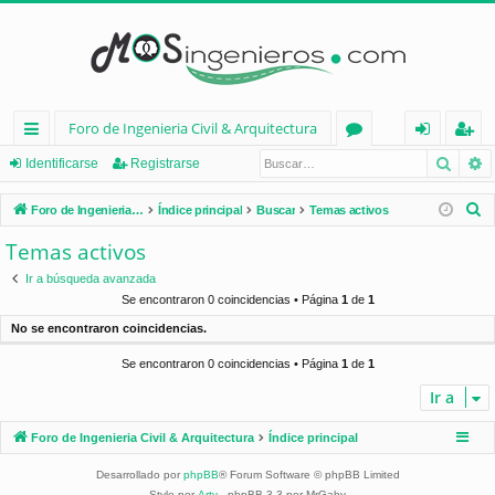
Foro de Ingenieria Civil & Arquitectura
Busca
B
nl
or
de
eg
Identificarse
Registrarse
ac
os
nt
ist
B
Foro de Ingenieria Civil & Arquitectura
Índice principal
Buscar
Temas activos
es
ifi
ra
u
Temas activos
s
rá
ca
rs
Ir a búsqueda avanzada
c
pi
rs
e
Se encontraron 0 coincidencias • Página
1
de
1
a
No se encontraron coincidencias.
d
e
r
Se encontraron 0 coincidencias • Página
1
de
1
os
Ir a
Foro de Ingenieria Civil & Arquitectura
Índice principal
Desarrollado por
phpBB
® Forum Software © phpBB Limited
Style por
Arty
- phpBB 3.3 por MrGaby