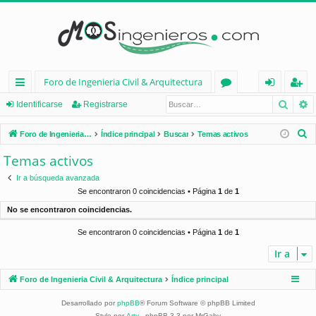
Foro de Ingenieria Civil & Arquitectura
Busca
B
nl
or
de
eg
Identificarse
Registrarse
ac
os
nt
ist
B
Foro de Ingenieria Civil & Arquitectura
Índice principal
Buscar
Temas activos
es
ifi
ra
u
Temas activos
s
rá
ca
rs
Ir a búsqueda avanzada
c
pi
rs
e
Se encontraron 0 coincidencias • Página
1
de
1
a
No se encontraron coincidencias.
d
e
r
Se encontraron 0 coincidencias • Página
1
de
1
os
Ir a
Foro de Ingenieria Civil & Arquitectura
Índice principal
Desarrollado por
phpBB
® Forum Software © phpBB Limited
Style por
Arty
- phpBB 3.3 por MrGaby